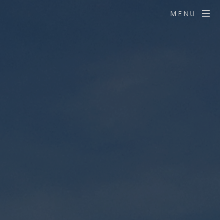
 🔑
MENU